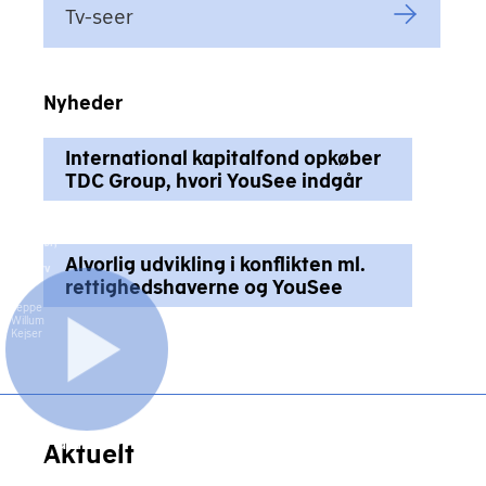
Tv-seer
Nyheder
International kapitalfond opkøber
TDC Group, hvori YouSee indgår
Brian
Mikkelsen.
Direktør,
Dansk
Alvorlig udvikling i konflikten ml.
Erhverv
|
rettighedshaverne og YouSee
©
Jeppe
Willum
Kejser
Ophavsrettigheder
fundamentet
Aktuelt
for