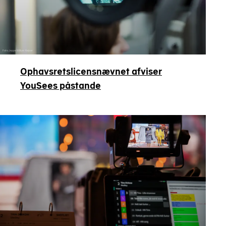
Foto Jeppe Willum Kejser
Ophavsretslicensnævnet afviser
YouSees påstande