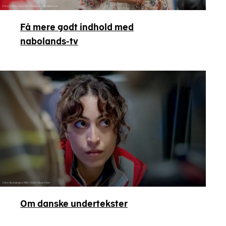
Foto: Antikrunden/SVT, Magnus Liam Karlsson
Få mere godt indhold med
nabolands-tv
Foto: Akutlægen/ARD/SWR, Oliver Feist
Om danske undertekster