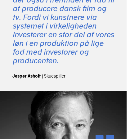
at producere dansk film og
tv. Fordi vi kunstnere via
systemet i virkeligheden
investerer en stor del af vores
løn i en produktion på lige
fod med investorer og
producenten.
Jesper Asholt
|
Skuespiller