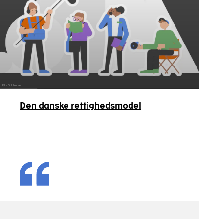
Film: Still Frame
Den danske rettighedsmodel