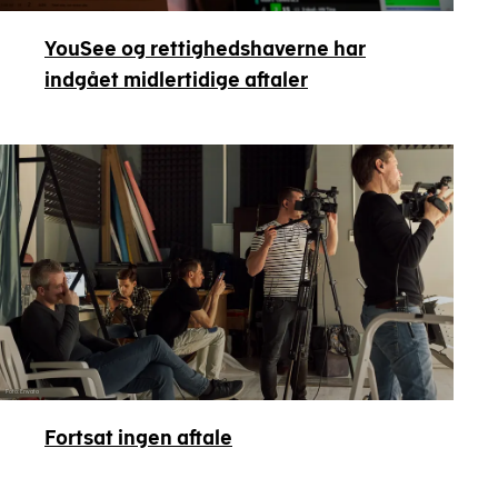
YouSee og rettighedshaverne har
indgået midlertidige aftaler
Foto: Envato
Fortsat ingen aftale