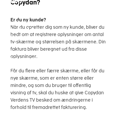
højt
Copydan?
niveau
og
Er du ny kunde?
nyt
Når du opretter dig som ny kunde, bliver du
indhold.
bedt om at registrere oplysninger om antal
Rettighedshaver
tv-skærme og størrelsen på skærmene. Din
og
faktura bliver beregnet ud fra disse
tv-
oplysninger.
fotograf
Peter
Får du flere eller færre skærme, eller får du
Utzon
nye skærme, som er enten større eller
mindre, og som du bruger til offentlig
visning af tv, skal du huske at give Copydan
Verdens TV besked om ændringerne i
forhold til fremadrettet fakturering.