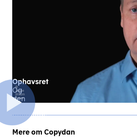
Ophavsret
©
Og
Jeppe
Willum
den
Kejser
danske
rettigheds­
model
Mere om Copydan