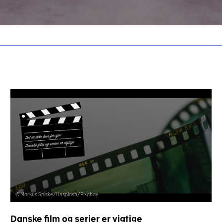
© Markus Spiske/Unsplash/Pixabay
Danske film og serier er vigtige