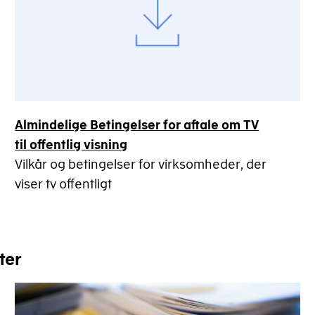
Almindelige Betingelser for aftale om TV
til offentlig visning
Vilkår og betingelser for virksomheder, der
viser tv offentligt
ter