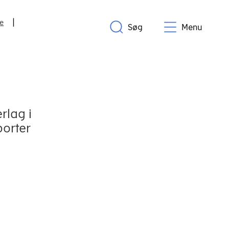
ne
Søg
Menu
rlag i
orter